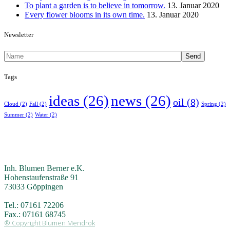
To plant a garden is to believe in tomorrow.
13. Januar 2020
Every flower blooms in its own time.
13. Januar 2020
Newsletter
Send
Tags
ideas
(26)
news
(26)
oil
(8)
Cloud
(2)
Fall
(2)
Spring
(2)
Summer
(2)
Water
(2)
Inh. Blumen Berner e.K.
Hohenstaufenstraße 91
73033 Göppingen
Tel.: 07161 72206
Fax.: 07161 68745
® Copyright Blumen Mendrok