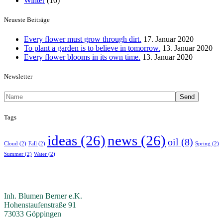
Winter
(10)
Neueste Beiträge
Every flower must grow through dirt.
17. Januar 2020
To plant a garden is to believe in tomorrow.
13. Januar 2020
Every flower blooms in its own time.
13. Januar 2020
Newsletter
Send
Tags
ideas
(26)
news
(26)
oil
(8)
Cloud
(2)
Fall
(2)
Spring
(2)
Summer
(2)
Water
(2)
Inh. Blumen Berner e.K.
Hohenstaufenstraße 91
73033 Göppingen